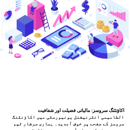
اکاؤنٹنگ سروسز: مالیاتی فضیلت اور شفافیت
الطامیمی انٹرنیشنل یونیورسٹی میں اکاؤنٹنگ
سروسز کے صفحے پر خوش آمدید۔ ہماری سرشار ٹیم