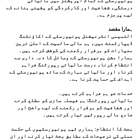
یونیورسٹی کے تمام آپریشنز میں مالیاتی
درستگی، شفافیت اور کارکردگی کو یقینی بنانے کے
لیے پرعزم ہے۔
ہمارا مقصد
التمیمی انٹرنیشنل یونیورسٹی کے اکاؤنٹنگ
ڈیپارٹمنٹ میں، ہم مالی سالمیت کے اعلیٰ ترین
معیارات کو برقرار رکھنے کی کوشش کرتے ہیں۔
ہمارا مشن یونیورسٹی کے وسائل کا ذمہ داری سے
انتظام کرنا، درست مالیاتی رپورٹنگ فراہم
کرنا، اور مالیاتی مہارت کے ساتھ یونیورسٹی کے
اہداف کی حمایت کرنا ہے۔
خدمات جو ہم فراہم کرتے ہیں۔
مالیاتی رپورٹنگ: ہم فیصلہ سازی کو مطلع کرنے
اور شفافیت کو برقرار رکھنے کے لیے واضح اور
جامع مالی رپورٹیں تیار کرتے ہیں۔
بجٹ کا انتظام: ہماری ٹیم یونیورسٹیوں کی حکمت
عملی کی ترجیحات کے مطابق بجٹ تیار کرنے اور ان