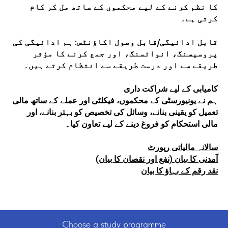
کا نظم کرنے کے لیے محکموں کے ساتھ مل کر کام
کرتی ہے۔
قابل ادائیگی/قابل وصول اکاؤنٹس: ہم ادائیگی کی
پروسیسنگ، انوائسنگ، اور جمع کرنے کا مؤثر
طریقے سے اور درست طریقے سے انتظام کرتے ہیں۔
کامیابی کے لیے شراکت داری
ہم نے یونیورسٹی کے محکموں، فیکلٹی اور عملے کے ساتھ مالی
تعمیل کو یقینی بنانے، وسائل کی تخصیص کو بہتر بنانے، اور
مالی استحکام کو فروغ دینے کے لیے تعاون کیا۔
سالانہ مالیاتی رپورٹ
آمدنی کا بیان (نفع اور نقصان کا بیان)
نقد رقم کے بہاؤ کا بیان
Choose a study programme